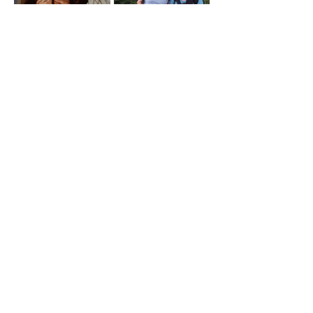
"tchao l'ami, te voilà embarqué vers le 
cosmos, ton souhait devient réalité 
grâce au respect et à l'amour de tes 
proches. Je ne t'oublierai pas, bon vol 
..."     Isa 
Francis, nous te souhaitons un très 
beau voyage dans l’espace. Nous ne 
t’oublierons pas. Amicalement. 
Sylvie et Olivier